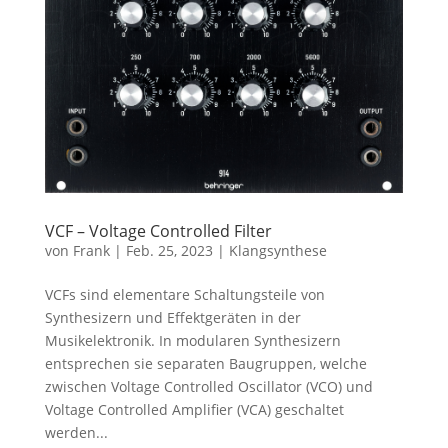
VCF – Voltage Controlled Filter
von
Frank
|
Feb. 25, 2023
|
Klangsynthese
VCFs sind elementare Schaltungsteile von
Synthesizern und Effektgeräten in der
Musikelektronik. In modularen Synthesizern
entsprechen sie separaten Baugruppen, welche
zwischen Voltage Controlled Oscillator (VCO) und
Voltage Controlled Amplifier (VCA) geschaltet
werden...