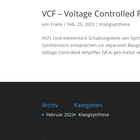
VCF – Voltage Controlled F
von
Frank
|
Feb. 25, 2023
|
Klangsynthese
VCFs sind elementare Schaltungsteile von Synt
Synthesizern entsprechen sie separaten Baugr
Voltage Controlled Amplifier (VCA) geschaltet w
Archiv
Kategorien
Februar 2023
Klangsynthese