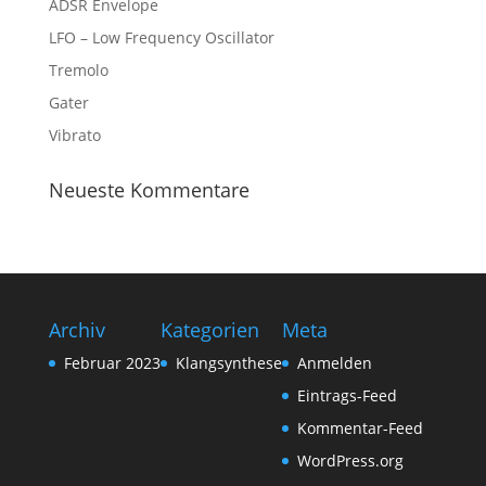
ADSR Envelope
LFO – Low Frequency Oscillator
Tremolo
Gater
Vibrato
Neueste Kommentare
Archiv
Kategorien
Meta
Februar 2023
Klangsynthese
Anmelden
Eintrags-Feed
Kommentar-Feed
WordPress.org